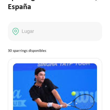
España
Buscar sparring
30 sparrings disponibles